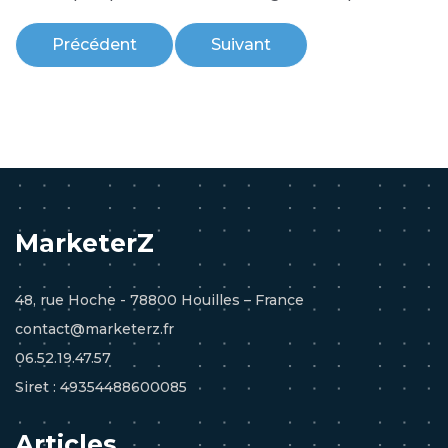
Article précédent : IA et RGPD : Automatiser s
Article suivant : Standard sur
Précédent
Suivant
MarketerZ
48, rue Hoche - 78800 Houilles – France
contact@marketerz.fr
06.52.19.47.57
Siret : 49354488600085
Articles